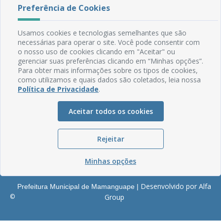
Rua do Imperador, 78, Centro
Preferência de Cookies
CEP: 58.280-000 - Mamanguape/PB
Fone: (83) 3292-2246
Usamos cookies e tecnologias semelhantes que são
Email: comunicacao@mamanguape.pb.gov.br
necessárias para operar o site. Você pode consentir com
Expediente: Segunda à Sexta, das 08h às 13h
o nosso uso de cookies clicando em "Aceitar" ou
gerenciar suas preferências clicando em “Minhas opções”.
Mapa do Site
Para obter mais informações sobre os tipos de cookies,
como utilizamos e quais dados são coletados, leia nossa
Perguntas frequentes
Política de Privacidade
.
Manual de Navegação
Glossário
Aceitar todos os cookies
Ouvidoria
Rejeitar
Serviços Internos
Política de Privacidade
Minhas opções
Desenvolvido por Alfa
Prefeitura Municipal de Mamanguape |
©
Group