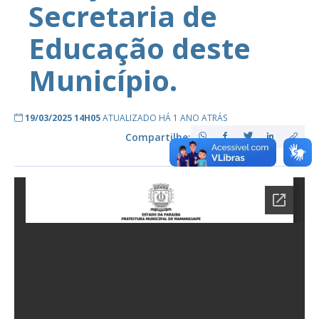
Secretaria de
Educação deste
Município.
19/03/2025 14H05
ATUALIZADO HÁ 1 ANO ATRÁS
Compartilhe: