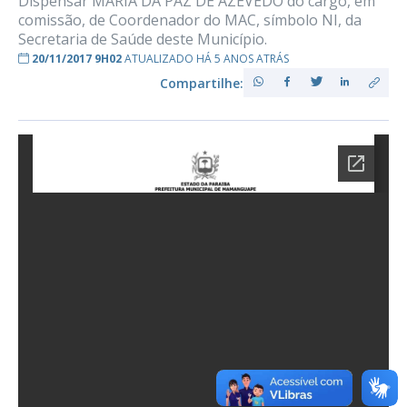
Dispensar MARIA DA PAZ DE AZEVEDO do cargo, em
comissão, de Coordenador do MAC, símbolo NI, da
Secretaria de Saúde deste Município.
20/11/2017 9H02
ATUALIZADO HÁ 5 ANOS ATRÁS
Compartilhe: