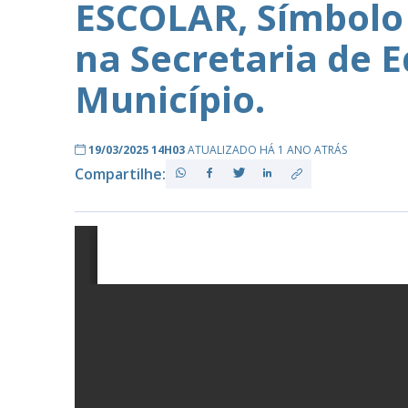
ESCOLAR, Símbolo 
na Secretaria de 
PB
Município.
19/03/2025 14H03
ATUALIZADO HÁ 1 ANO ATRÁS
Compartilhe: