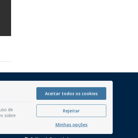
Mapa do Site
Perguntas frequentes
Aceitar todos os cookies
Manual de Navegação
 uso de
Rejeitar
Glossário
es sobre
Ouvidoria
Minhas opções
Serviços Internos