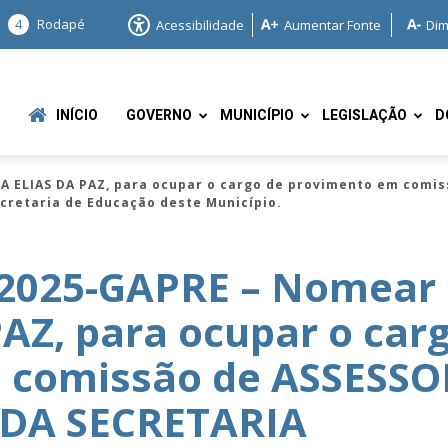
4
Rodapé
Acessibilidade
Aumentar Fonte
Dim
INÍCIO
GOVERNO
MUNICÍPIO
LEGISLAÇÃO
D
A ELIAS DA PAZ, para ocupar o cargo de provimento em comi
ecretaria de Educação deste Município.
/2025-GAPRE – Nomear
AZ, para ocupar o car
e
 comissão de ASSESSO
DA SECRETARIA