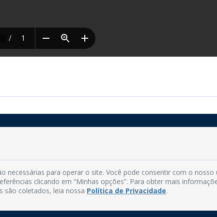
Rua do Imperador, 78, Centro
CEP: 58.280-000 - Mamanguape/PB
o necessárias para operar o site. Você pode consentir com o nosso
Fone: (83) 3292-2246
preferências clicando em “Minhas opções”. Para obter mais informaçõ
Email: comunicacao@mamanguape.pb.gov.br
s são coletados, leia nossa
Política de Privacidade
.
Expediente: Segunda à Sexta, das 08h às 13h