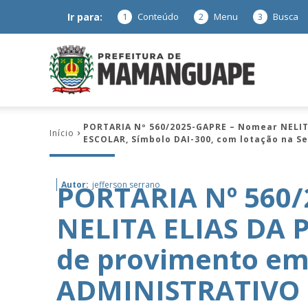
Ir para:
1
Conteúdo
2
Menu
3
Busca
Prefeitura
PORTARIA Nº 560/2025-GAPRE – Nomear NELIT
Início
ESCOLAR, Símbolo DAI-300, com lotação na S
de
PORTARIA Nº 560
Autor:
jefferson serrano
NELITA ELIAS DA P
Mamanguap
de provimento em
ADMINISTRATIVO 
–