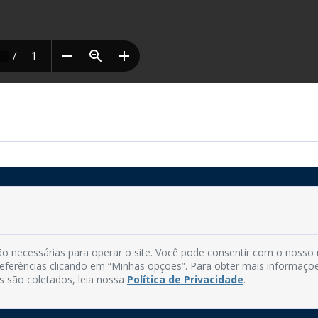
Rua do Imperador, 78, Centro
CEP: 58.280-000 - Mamanguape/PB
o necessárias para operar o site. Você pode consentir com o nosso
Fone: (83) 3292-2246
preferências clicando em “Minhas opções”. Para obter mais informaçõ
Email: comunicacao@mamanguape.pb.gov.br
s são coletados, leia nossa
Política de Privacidade
.
Expediente: Segunda à Sexta, das 08h às 13h