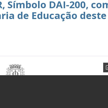
 Símbolo DAI-200, co
aria de Educação deste