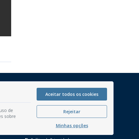
Mapa do Site
Perguntas frequentes
Aceitar todos os cookies
Manual de Navegação
 uso de
Rejeitar
Glossário
es sobre
Ouvidoria
Minhas opções
Serviços Internos