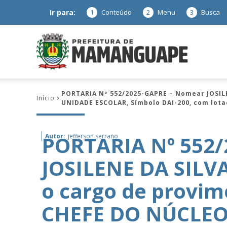
Ir para:
1
Conteúdo
2
Menu
3
Busca
Prefeitura
PORTARIA Nº 552/2025-GAPRE – Nomear JOSIL
Início
UNIDADE ESCOLAR, Símbolo DAI-200, com lota
de
PORTARIA Nº 552
Autor:
jefferson serrano
JOSILENE DA SILV
Mamanguap
o cargo de provi
CHEFE DO NÚCLE
–