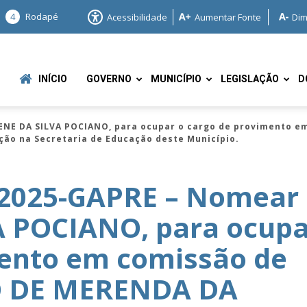
4
Rodapé
Acessibilidade
Aumentar Fonte
Dim
INÍCIO
GOVERNO
MUNICÍPIO
LEGISLAÇÃO
D
ENE DA SILVA POCIANO, para ocupar o cargo de provimento 
ção na Secretaria de Educação deste Município.
/2025-GAPRE – Nomear
A POCIANO, para ocupa
e
mento em comissão de
O DE MERENDA DA