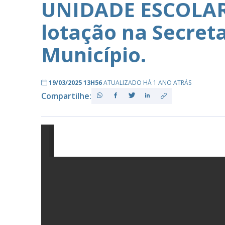
UNIDADE ESCOLAR,
lotação na Secret
PB
Município.
19/03/2025 13H56
ATUALIZADO HÁ 1 ANO ATRÁS
Compartilhe: