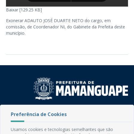
Baixar [129.25 KB]
Exonerar ADAUTO JOSÉ DUARTE NETO do cargo, em
comissão, de Coordenador NI, do Gabinete da Prefeita deste
município.
Rua do Imperador, 78, Centro
Preferência de Cookies
CEP: 58.280-000 - Mamanguape/PB
Fone: (83) 3292-2246
Email: comunicacao@mamanguape.pb.gov.br
Usamos cookies e tecnologias semelhantes que são