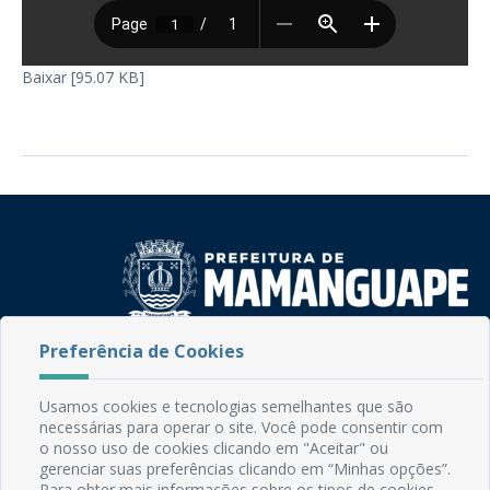
Baixar [95.07 KB]
Preferência de Cookies
Rua do Imperador, 78, Centro
CEP: 58.280-000 - Mamanguape/PB
Fone: (83) 3292-2246
Usamos cookies e tecnologias semelhantes que são
Email: comunicacao@mamanguape.pb.gov.br
necessárias para operar o site. Você pode consentir com
o nosso uso de cookies clicando em "Aceitar" ou
Expediente: Segunda à Sexta, das 08h às 13h
gerenciar suas preferências clicando em “Minhas opções”.
Para obter mais informações sobre os tipos de cookies,