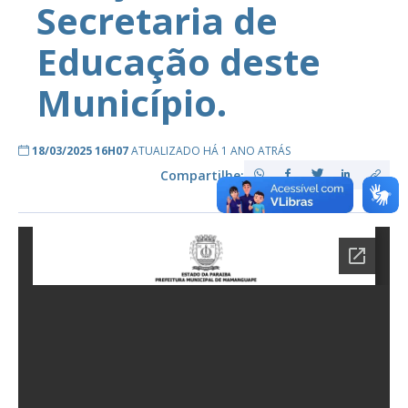
Secretaria de
Educação deste
Município.
18/03/2025 16H07
ATUALIZADO HÁ 1 ANO ATRÁS
Compartilhe: