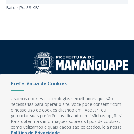
Baixar [94.88 KB]
Preferência de Cookies
Rua do Imperador, 78, Centro
CEP: 58.280-000 - Mamanguape/PB
Fone: (83) 3292-2246
Usamos cookies e tecnologias semelhantes que são
Email: comunicacao@mamanguape.pb.gov.br
necessárias para operar o site. Você pode consentir com
Expediente: Segunda à Sexta, das 08h às 13h
o nosso uso de cookies clicando em "Aceitar" ou
gerenciar suas preferências clicando em “Minhas opções”.
Para obter mais informações sobre os tipos de cookies,
Mapa do Site
como utilizamos e quais dados são coletados, leia nossa
Perguntas frequentes
Política de Privacidade
.