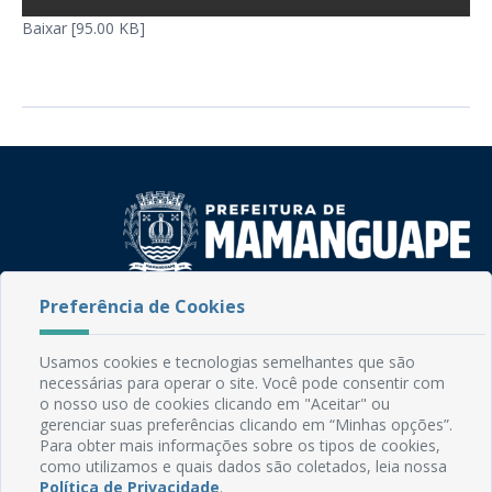
Baixar [95.00 KB]
Preferência de Cookies
Rua do Imperador, 78, Centro
CEP: 58.280-000 - Mamanguape/PB
Fone: (83) 3292-2246
Usamos cookies e tecnologias semelhantes que são
Email: comunicacao@mamanguape.pb.gov.br
necessárias para operar o site. Você pode consentir com
Expediente: Segunda à Sexta, das 08h às 13h
o nosso uso de cookies clicando em "Aceitar" ou
gerenciar suas preferências clicando em “Minhas opções”.
Para obter mais informações sobre os tipos de cookies,
Mapa do Site
como utilizamos e quais dados são coletados, leia nossa
Perguntas frequentes
Política de Privacidade
.