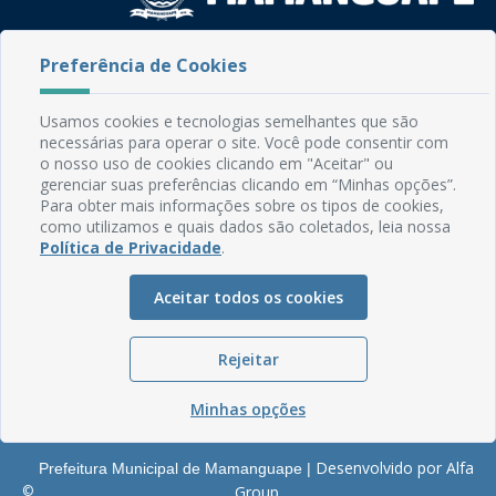
Rua do Imperador, 78, Centro
Preferência de Cookies
CEP: 58.280-000 - Mamanguape/PB
Fone: (83) 3292-2246
Usamos cookies e tecnologias semelhantes que são
Email: comunicacao@mamanguape.pb.gov.br
necessárias para operar o site. Você pode consentir com
Expediente: Segunda à Sexta, das 08h às 13h
o nosso uso de cookies clicando em "Aceitar" ou
gerenciar suas preferências clicando em “Minhas opções”.
Mapa do Site
Para obter mais informações sobre os tipos de cookies,
como utilizamos e quais dados são coletados, leia nossa
Perguntas frequentes
Política de Privacidade
.
Manual de Navegação
Aceitar todos os cookies
Glossário
Ouvidoria
Rejeitar
Serviços Internos
Política de Privacidade
Minhas opções
Desenvolvido por Alfa
Prefeitura Municipal de Mamanguape |
©
Group