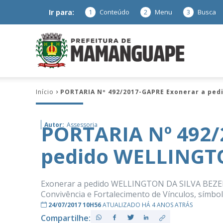
Ir para:
1
Conteúdo
2
Menu
3
Busca
Prefeitura
Início
PORTARIA Nº 492/2017-GAPRE Exonerar a pe
de
PORTARIA Nº 492/
Autor:
Assessoria
pedido WELLINGT
Mamanguap
Exonerar a pedido WELLINGTON DA SILVA BEZERR
Convivência e Fortalecimento de Vínculos, símbolo
24/07/2017 10H56
ATUALIZADO HÁ 4 ANOS ATRÁS
–
Compartilhe: