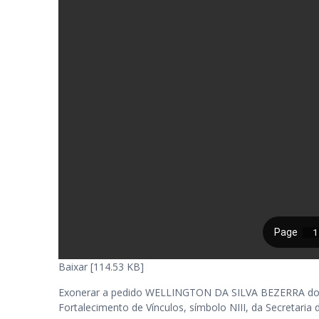
Baixar [114.53 KB]
Exonerar a pedido WELLINGTON DA SILVA BEZERRA do ca
Fortalecimento de Vínculos, símbolo NIII, da Secretaria 