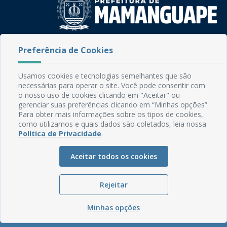
Rua do Imperador, 78, Centro
Preferência de Cookies
CEP: 58.280-000 - Mamanguape/PB
Fone: (83) 3292-2246
Usamos cookies e tecnologias semelhantes que são
Email: comunicacao@mamanguape.pb.gov.br
necessárias para operar o site. Você pode consentir com
Expediente: Segunda à Sexta, das 08h às 13h
o nosso uso de cookies clicando em "Aceitar" ou
gerenciar suas preferências clicando em “Minhas opções”.
Mapa do Site
Para obter mais informações sobre os tipos de cookies,
como utilizamos e quais dados são coletados, leia nossa
Perguntas frequentes
Política de Privacidade
.
Manual de Navegação
Aceitar todos os cookies
Glossário
Ouvidoria
Rejeitar
Serviços Internos
Política de Privacidade
Minhas opções