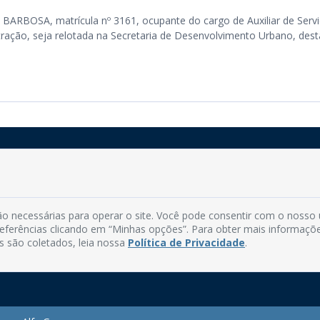
RBOSA, matrícula nº 3161, ocupante do cargo de Auxiliar de Serv
stração, seja relotada na Secretaria de Desenvolvimento Urbano, dest
Rua do Imperador, 78, Centro
CEP: 58.280-000 - Mamanguape/PB
o necessárias para operar o site. Você pode consentir com o nosso
Fone: (83) 3292-2246
preferências clicando em “Minhas opções”. Para obter mais informaçõ
Email: comunicacao@mamanguape.pb.gov.br
s são coletados, leia nossa
Política de Privacidade
.
Expediente: Segunda à Sexta, das 08h às 13h