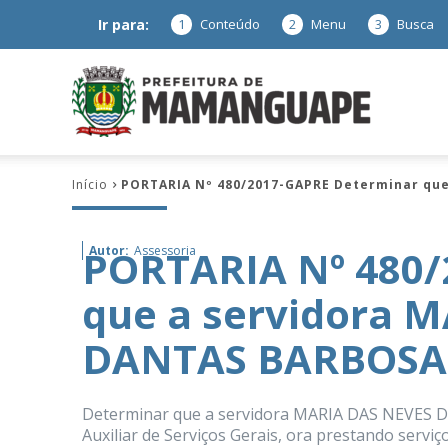
Ir para:
1
Conteúdo
2
Menu
3
Busca
Prefeitura
Início
PORTARIA Nº 480/2017-GAPRE Determinar qu
de
PORTARIA Nº 480/
Autor:
Assessoria
que a servidora 
Mamanguap
DANTAS BARBOSA
Determinar que a servidora MARIA DAS NEVES D
–
Auxiliar de Serviços Gerais, ora prestando serviç