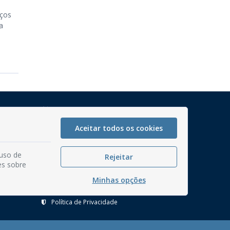
iços
a
Mapa do Site
Perguntas frequentes
Aceitar todos os cookies
Manual de Navegação
 uso de
Glossário
Rejeitar
es sobre
Ouvidoria
Minhas opções
Serviços Internos
Política de Privacidade