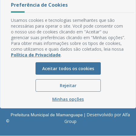
Rua do Imperador, 78, Centro
Preferência de Cookies
CEP: 58.280-000 - Mamanguape/PB
Fone: (83) 3292-2246
Usamos cookies e tecnologias semelhantes que são
Email: comunicacao@mamanguape.pb.gov.br
necessárias para operar o site. Você pode consentir com
Expediente: Segunda à Sexta, das 08h às 13h
o nosso uso de cookies clicando em "Aceitar" ou
gerenciar suas preferências clicando em “Minhas opções”.
Mapa do Site
Para obter mais informações sobre os tipos de cookies,
como utilizamos e quais dados são coletados, leia nossa
Perguntas frequentes
Política de Privacidade
.
Manual de Navegação
Glossário
Aceitar todos os cookies
Ouvidoria
Rejeitar
Serviços Internos
Política de Privacidade
Minhas opções
Desenvolvido por Alfa
Prefeitura Municipal de Mamanguape |
©
Group