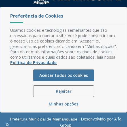
Rua do Imperador, 78, Centro
Preferência de Cookies
CEP: 58.280-000 - Mamanguape/PB
Fone: (83) 3292-2246
Usamos cookies e tecnologias semelhantes que são
Email: comunicacao@mamanguape.pb.gov.br
necessárias para operar o site. Você pode consentir com
Expediente: Segunda à Sexta, das 08h às 13h
o nosso uso de cookies clicando em "Aceitar" ou
gerenciar suas preferências clicando em “Minhas opções”.
Mapa do Site
Para obter mais informações sobre os tipos de cookies,
como utilizamos e quais dados são coletados, leia nossa
Perguntas frequentes
Política de Privacidade
.
Manual de Navegação
Aceitar todos os cookies
Glossário
Ouvidoria
Rejeitar
Serviços Internos
Política de Privacidade
Minhas opções
Desenvolvido por Alfa
Prefeitura Municipal de Mamanguape |
©
Group