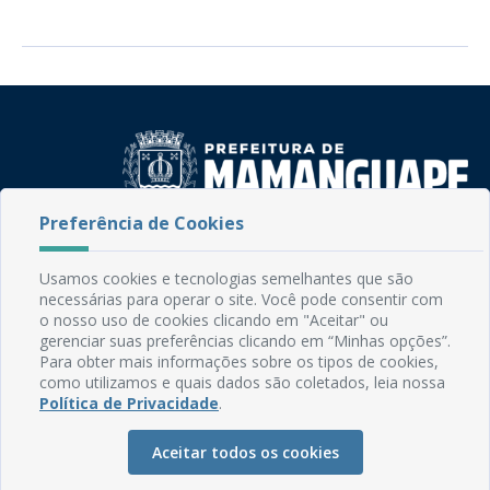
Preferência de Cookies
Rua do Imperador, 78, Centro
CEP: 58.280-000 - Mamanguape/PB
Usamos cookies e tecnologias semelhantes que são
Fone: (83) 3292-2246
necessárias para operar o site. Você pode consentir com
Email: comunicacao@mamanguape.pb.gov.br
o nosso uso de cookies clicando em "Aceitar" ou
Expediente: Segunda à Sexta, das 08h às 13h
gerenciar suas preferências clicando em “Minhas opções”.
Para obter mais informações sobre os tipos de cookies,
como utilizamos e quais dados são coletados, leia nossa
Mapa do Site
Política de Privacidade
.
Perguntas frequentes
Aceitar todos os cookies
Manual de Navegação
Glossário