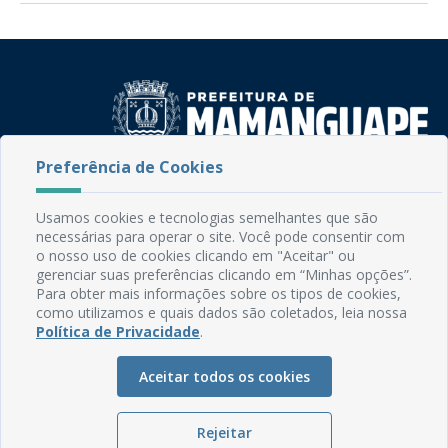
Preferência de Cookies
Rua do Imperador, 78, Centro
CEP: 58.280-000 - Mamanguape/PB
Usamos cookies e tecnologias semelhantes que são
Fone: (83) 3292-2246
necessárias para operar o site. Você pode consentir com
Email: comunicacao@mamanguape.pb.gov.br
o nosso uso de cookies clicando em "Aceitar" ou
Expediente: Segunda à Sexta, das 08h às 13h
gerenciar suas preferências clicando em “Minhas opções”.
Para obter mais informações sobre os tipos de cookies,
como utilizamos e quais dados são coletados, leia nossa
Mapa do Site
Política de Privacidade
.
Perguntas frequentes
Aceitar todos os cookies
Manual de Navegação
Glossário
Rejeitar
Ouvidoria