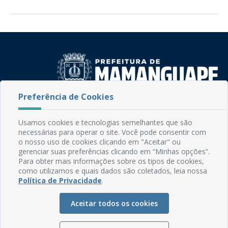
Preferência de Cookies
Rua do Imperador, 78, Centro
CEP: 58.280-000 - Mamanguape/PB
Usamos cookies e tecnologias semelhantes que são
Fone: (83) 3292-2246
necessárias para operar o site. Você pode consentir com
Email: comunicacao@mamanguape.pb.gov.br
o nosso uso de cookies clicando em "Aceitar" ou
Expediente: Segunda à Sexta, das 08h às 13h
gerenciar suas preferências clicando em “Minhas opções”.
Para obter mais informações sobre os tipos de cookies,
como utilizamos e quais dados são coletados, leia nossa
Mapa do Site
Política de Privacidade
.
Perguntas frequentes
Aceitar todos os cookies
Manual de Navegação
Glossário