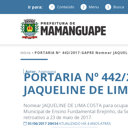
Ir para:
1
Conteúdo
2
Menu
3
Busca
Prefeitura
Início
PORTARIA Nº 442/2017-GAPRE Nomear JAQUEL
de
PORTARIA Nº 442
Autor:
Assessoria
JAQUELINE DE LI
Mamanguap
Nomear JAQUELINE DE LIMA COSTA para ocupar o 
Municipal de Ensino Fundamental Brejinho, da Se
retroativo a 23 de maio de 2017.
–
01/06/2017 20H34
ATUALIZADO HÁ 4 ANOS ATRÁS