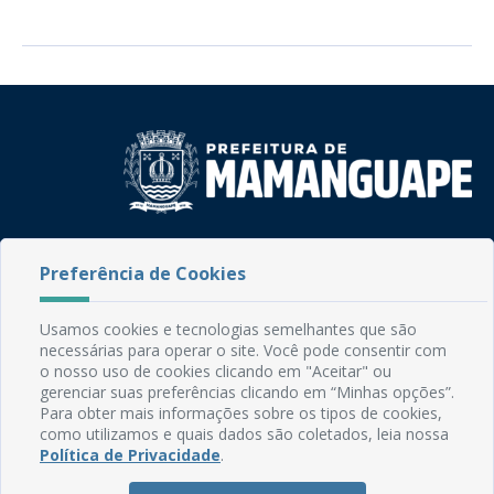
Rua do Imperador, 78, Centro
Preferência de Cookies
CEP: 58.280-000 - Mamanguape/PB
Fone: (83) 3292-2246
Email: comunicacao@mamanguape.pb.gov.br
Usamos cookies e tecnologias semelhantes que são
Expediente: Segunda à Sexta, das 08h às 13h
necessárias para operar o site. Você pode consentir com
o nosso uso de cookies clicando em "Aceitar" ou
Mapa do Site
gerenciar suas preferências clicando em “Minhas opções”.
Para obter mais informações sobre os tipos de cookies,
Perguntas frequentes
como utilizamos e quais dados são coletados, leia nossa
Política de Privacidade
.
Manual de Navegação
Glossário