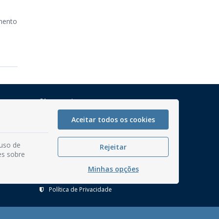
mento
Mapa do Site
Perguntas frequentes
Aceitar todos os cookies
Manual de Navegação
 uso de
Glossário
Rejeitar
es sobre
Ouvidoria
Minhas opções
Serviços Internos
Política de Privacidade