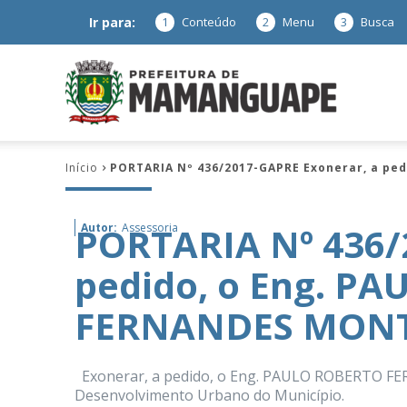
Ir para:
1
Conteúdo
2
Menu
3
Busca
Prefeitura
Início
PORTARIA Nº 436/2017-GAPRE Exonerar, a p
de
PORTARIA Nº 436/
Autor:
Assessoria
pedido, o Eng. P
Mamanguap
FERNANDES MON
Exonerar, a pedido, o Eng. PAULO ROBERTO FE
–
Desenvolvimento Urbano do Município.