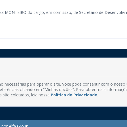
S MONTEIRO do cargo, em comissão, de Secretário de Desenvolvi
Rua do Imperador, 78, Centro
CEP: 58.280-000 - Mamanguape/PB
o necessárias para operar o site. Você pode consentir com o nosso
Fone: (83) 3292-2246
preferências clicando em “Minhas opções”. Para obter mais informaçõ
Email: comunicacao@mamanguape.pb.gov.br
s são coletados, leia nossa
Política de Privacidade
.
Expediente: Segunda à Sexta, das 08h às 13h
 por Alfa Group