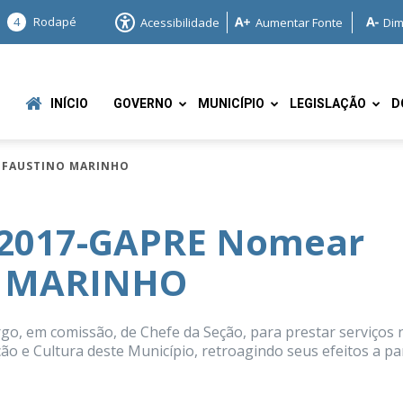
4
Rodapé
Acessibilidade
Aumentar Fonte
Dim
INÍCIO
GOVERNO
MUNICÍPIO
LEGISLAÇÃO
D
R FAUSTINO MARINHO
/2017-GAPRE Nomear
O MARINHO
e
 em comissão, de Chefe da Seção, para prestar serviços 
ão e Cultura deste Município, retroagindo seus efeitos a par