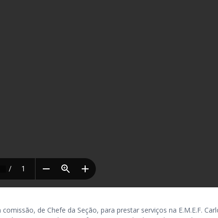
issão, de Chefe da Seção, para prestar serviços na E.M.E.F. Carl