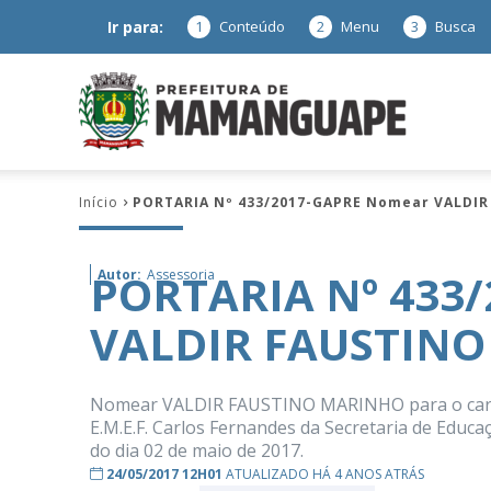
Ir para:
1
Conteúdo
2
Menu
3
Busca
Prefeitura
Início
PORTARIA Nº 433/2017-GAPRE Nomear VALDI
de
PORTARIA Nº 433
Autor:
Assessoria
VALDIR FAUSTIN
Mamanguap
Nomear VALDIR FAUSTINO MARINHO para o cargo,
E.M.E.F. Carlos Fernandes da Secretaria de Educaç
do dia 02 de maio de 2017.
–
24/05/2017 12H01
ATUALIZADO HÁ 4 ANOS ATRÁS