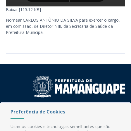
Baixar [115.12 KB]
Nomear CARLOS ANTÔNIO DA SILVA para exercer o cargo,
em comissão, de Diretor NIII, da Secretaria de Saúde da
Prefeitura Municipal.
Rua do Imperador, 78, Centro
Preferência de Cookies
CEP: 58.280-000 - Mamanguape/PB
Fone: (83) 3292-2246
Email: comunicacao@mamanguape.pb.gov.br
Usamos cookies e tecnologias semelhantes que são