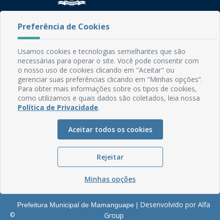
Rua do Imperador, 78, Centro
Preferência de Cookies
CEP: 58.280-000 - Mamanguape/PB
Fone: (83) 3292-2246
Usamos cookies e tecnologias semelhantes que são
Email: comunicacao@mamanguape.pb.gov.br
necessárias para operar o site. Você pode consentir com
Expediente: Segunda à Sexta, das 08h às 13h
o nosso uso de cookies clicando em "Aceitar" ou
gerenciar suas preferências clicando em “Minhas opções”.
Mapa do Site
Para obter mais informações sobre os tipos de cookies,
como utilizamos e quais dados são coletados, leia nossa
Perguntas frequentes
Política de Privacidade
.
Manual de Navegação
Aceitar todos os cookies
Glossário
Ouvidoria
Rejeitar
Serviços Internos
Política de Privacidade
Minhas opções
Desenvolvido por Alfa
Prefeitura Municipal de Mamanguape |
©
Group