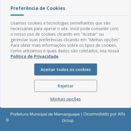
Rua do Imperador, 78, Centro
Preferência de Cookies
CEP: 58.280-000 - Mamanguape/PB
Fone: (83) 3292-2246
Usamos cookies e tecnologias semelhantes que são
Email: comunicacao@mamanguape.pb.gov.br
necessárias para operar o site. Você pode consentir com
Expediente: Segunda à Sexta, das 08h às 13h
o nosso uso de cookies clicando em "Aceitar" ou
gerenciar suas preferências clicando em “Minhas opções”.
Mapa do Site
Para obter mais informações sobre os tipos de cookies,
como utilizamos e quais dados são coletados, leia nossa
Perguntas frequentes
Política de Privacidade
.
Manual de Navegação
Glossário
Aceitar todos os cookies
Ouvidoria
Rejeitar
Serviços Internos
Política de Privacidade
Minhas opções
Desenvolvido por Alfa
Prefeitura Municipal de Mamanguape |
©
Group