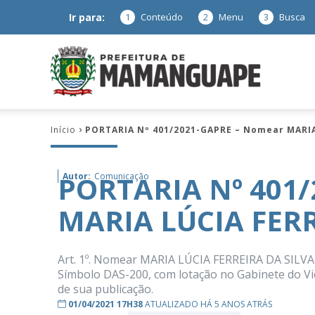
Ir para:
1
Conteúdo
2
Menu
3
Busca
Prefeitura
Início
PORTARIA Nº 401/2021-GAPRE – Nomear MARIA
de
PORTARIA Nº 401
Autor:
Comunicação
MARIA LÚCIA FERR
Mamanguap
Art. 1º. Nomear MARIA LÚCIA FERREIRA DA SILVA 
Símbolo DAS-200, com lotação no Gabinete do Vice
de sua publicação.
–
01/04/2021 17H38
ATUALIZADO HÁ 5 ANOS ATRÁS