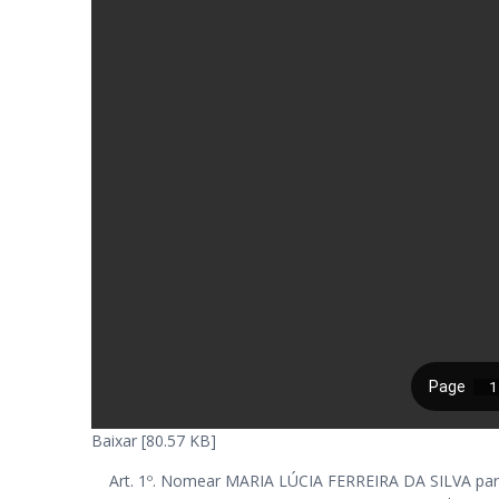
Baixar [80.57 KB]
Art. 1º. Nomear MARIA LÚCIA FERREIRA DA SILVA par