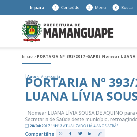
Ir para:
1
Conteúdo
2
Menu
3
Busca
Prefeitura
Início
PORTARIA Nº 393/2017-GAPRE Nomear LUANA 
de
PORTARIA Nº 393
Autor:
Assessoria
LUANA LÍVIA SOU
Mamanguap
Nomear LUANA LÍVIA SOUSA DE AQUINO para exer
Secretaria de Saúde deste município, retroagindo 
20/04/2017 11H12
ATUALIZADO HÁ 4 ANOS ATRÁS
–
Compartilhe: