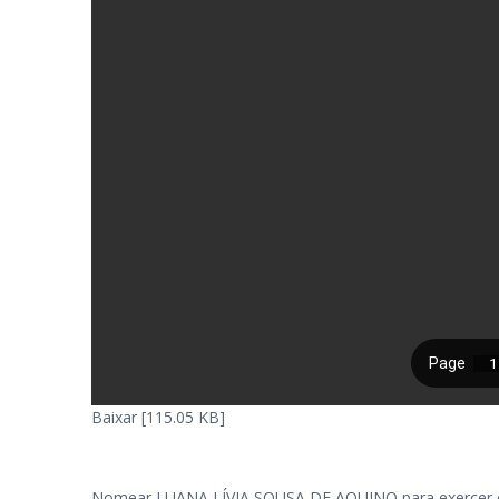
Baixar [115.05 KB]
Nomear LUANA LÍVIA SOUSA DE AQUINO para exercer o c