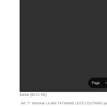
Baixar [80.52 KB]
Art. 1º. Nomear LILIAN TATIANNE LEITE COUTINHO par