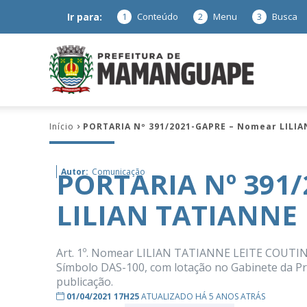
Ir para:
1
Conteúdo
2
Menu
3
Busca
Prefeitura
Início
PORTARIA Nº 391/2021-GAPRE – Nomear LILI
de
PORTARIA Nº 391
Autor:
Comunicação
LILIAN TATIANNE
Mamanguap
Art. 1º. Nomear LILIAN TATIANNE LEITE COUTIN
Símbolo DAS-100, com lotação no Gabinete da Pref
publicação.
–
01/04/2021 17H25
ATUALIZADO HÁ 5 ANOS ATRÁS