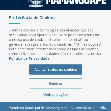
Rua do Imperador, 78, Centro
Preferência de Cookies
CEP: 58.280-000 - Mamanguape/PB
Fone: (83) 3292-2246
Usamos cookies e tecnologias semelhantes que são
Email: comunicacao@mamanguape.pb.gov.br
necessárias para operar o site. Você pode consentir com
Expediente: Segunda à Sexta, das 08h às 13h
o nosso uso de cookies clicando em "Aceitar" ou
gerenciar suas preferências clicando em “Minhas opções”.
Mapa do Site
Para obter mais informações sobre os tipos de cookies,
como utilizamos e quais dados são coletados, leia nossa
Perguntas frequentes
Política de Privacidade
.
Manual de Navegação
Aceitar todos os cookies
Glossário
Ouvidoria
Rejeitar
Serviços Internos
Política de Privacidade
Minhas opções
Desenvolvido por Alfa
Prefeitura Municipal de Mamanguape |