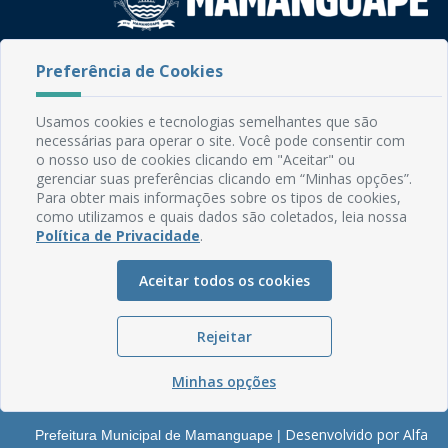
Rua do Imperador, 78, Centro
Preferência de Cookies
CEP: 58.280-000 - Mamanguape/PB
Fone: (83) 3292-2246
Usamos cookies e tecnologias semelhantes que são
Email: comunicacao@mamanguape.pb.gov.br
necessárias para operar o site. Você pode consentir com
Expediente: Segunda à Sexta, das 08h às 13h
o nosso uso de cookies clicando em "Aceitar" ou
gerenciar suas preferências clicando em “Minhas opções”.
Mapa do Site
Para obter mais informações sobre os tipos de cookies,
como utilizamos e quais dados são coletados, leia nossa
Perguntas frequentes
Política de Privacidade
.
Manual de Navegação
Aceitar todos os cookies
Glossário
Ouvidoria
Rejeitar
Serviços Internos
Política de Privacidade
Minhas opções
Desenvolvido por Alfa
Prefeitura Municipal de Mamanguape |