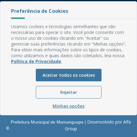
Rua do Imperador, 78, Centro
Preferência de Cookies
CEP: 58.280-000 - Mamanguape/PB
Fone: (83) 3292-2246
Usamos cookies e tecnologias semelhantes que são
Email: comunicacao@mamanguape.pb.gov.br
necessárias para operar o site. Você pode consentir com
Expediente: Segunda à Sexta, das 08h às 13h
o nosso uso de cookies clicando em "Aceitar" ou
gerenciar suas preferências clicando em “Minhas opções”.
Mapa do Site
Para obter mais informações sobre os tipos de cookies,
como utilizamos e quais dados são coletados, leia nossa
Perguntas frequentes
Política de Privacidade
.
Manual de Navegação
Aceitar todos os cookies
Glossário
Ouvidoria
Rejeitar
Serviços Internos
Política de Privacidade
Minhas opções
Desenvolvido por Alfa
Prefeitura Municipal de Mamanguape |
©
Group