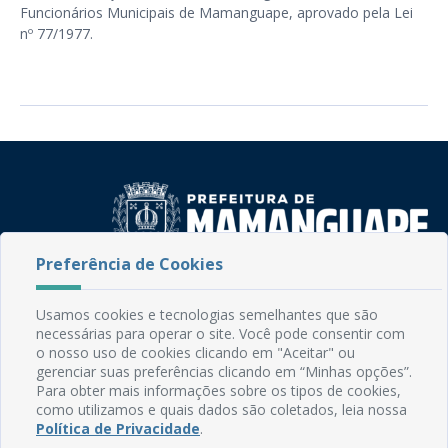
Funcionários Municipais de Mamanguape, aprovado pela Lei
nº 77/1977.
Preferência de Cookies
Rua do Imperador, 78, Centro
CEP: 58.280-000 - Mamanguape/PB
Usamos cookies e tecnologias semelhantes que são
Fone: (83) 3292-2246
necessárias para operar o site. Você pode consentir com
o nosso uso de cookies clicando em "Aceitar" ou
Email: comunicacao@mamanguape.pb.gov.br
gerenciar suas preferências clicando em “Minhas opções”.
Expediente: Segunda à Sexta, das 08h às 13h
Para obter mais informações sobre os tipos de cookies,
como utilizamos e quais dados são coletados, leia nossa
Mapa do Site
Política de Privacidade
.