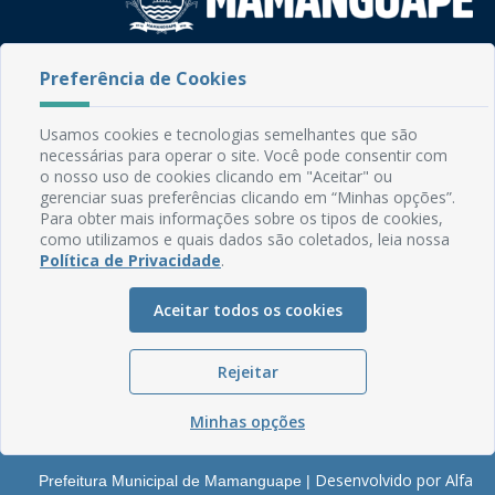
Rua do Imperador, 78, Centro
Preferência de Cookies
CEP: 58.280-000 - Mamanguape/PB
Fone: (83) 3292-2246
Usamos cookies e tecnologias semelhantes que são
Email: comunicacao@mamanguape.pb.gov.br
necessárias para operar o site. Você pode consentir com
Expediente: Segunda à Sexta, das 08h às 13h
o nosso uso de cookies clicando em "Aceitar" ou
gerenciar suas preferências clicando em “Minhas opções”.
Mapa do Site
Para obter mais informações sobre os tipos de cookies,
como utilizamos e quais dados são coletados, leia nossa
Perguntas frequentes
Política de Privacidade
.
Manual de Navegação
Aceitar todos os cookies
Glossário
Ouvidoria
Rejeitar
Serviços Internos
Política de Privacidade
Minhas opções
Desenvolvido por Alfa
Prefeitura Municipal de Mamanguape |