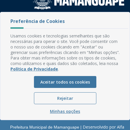
Rua do Imperador, 78, Centro
Preferência de Cookies
CEP: 58.280-000 - Mamanguape/PB
Fone: (83) 3292-2246
Usamos cookies e tecnologias semelhantes que são
Email: comunicacao@mamanguape.pb.gov.br
necessárias para operar o site. Você pode consentir com
Expediente: Segunda à Sexta, das 08h às 13h
o nosso uso de cookies clicando em "Aceitar" ou
gerenciar suas preferências clicando em “Minhas opções”.
Mapa do Site
Para obter mais informações sobre os tipos de cookies,
como utilizamos e quais dados são coletados, leia nossa
Perguntas frequentes
Política de Privacidade
.
Manual de Navegação
Aceitar todos os cookies
Glossário
Ouvidoria
Rejeitar
Serviços Internos
Política de Privacidade
Minhas opções
Desenvolvido por Alfa
Prefeitura Municipal de Mamanguape |