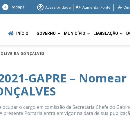
4
Rodapé
Acessibilidade
Aumentar Fonte
Dim
INÍCIO
GOVERNO
MUNICÍPIO
LEGISLAÇÃO
D
 OLIVEIRA GONÇALVES
/2021-GAPRE – Nomear
ONÇALVES
e
ocupar o cargo em comissão de Secretária Chefe do Gabin
. A presente Portaria entra em vigor na data de sua publicaçã