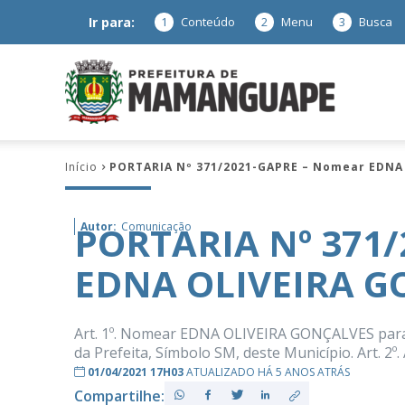
Ir para:
1
Conteúdo
2
Menu
3
Busca
Prefeitura
Início
PORTARIA Nº 371/2021-GAPRE – Nomear EDNA
de
PORTARIA Nº 371
Autor:
Comunicação
EDNA OLIVEIRA G
Mamanguap
Art. 1º. Nomear EDNA OLIVEIRA GONÇALVES para 
da Prefeita, Símbolo SM, deste Município. Art. 2º
01/04/2021 17H03
ATUALIZADO HÁ 5 ANOS ATRÁS
–
Compartilhe: