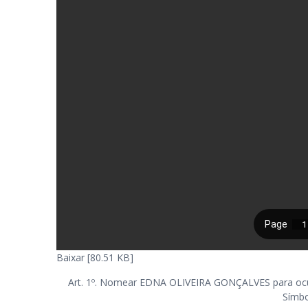
Baixar [80.51 KB]
Art. 1º. Nomear EDNA OLIVEIRA GONÇALVES para ocup
Símbo