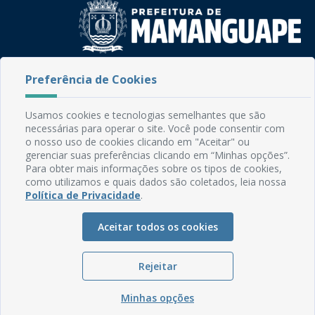
Rua do Imperador, 78, Centro
Preferência de Cookies
CEP: 58.280-000 - Mamanguape/PB
Fone: (83) 3292-2246
Usamos cookies e tecnologias semelhantes que são
Email: comunicacao@mamanguape.pb.gov.br
necessárias para operar o site. Você pode consentir com
Expediente: Segunda à Sexta, das 08h às 13h
o nosso uso de cookies clicando em "Aceitar" ou
gerenciar suas preferências clicando em “Minhas opções”.
Mapa do Site
Para obter mais informações sobre os tipos de cookies,
como utilizamos e quais dados são coletados, leia nossa
Perguntas frequentes
Política de Privacidade
.
Manual de Navegação
Aceitar todos os cookies
Glossário
Ouvidoria
Rejeitar
Serviços Internos
Política de Privacidade
Minhas opções