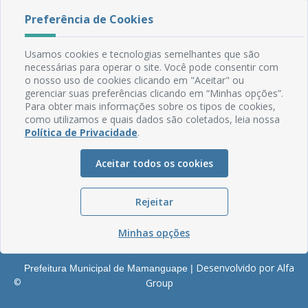
Rua do Imperador, 78, Centro
Preferência de Cookies
CEP: 58.280-000 - Mamanguape/PB
Fone: (83) 3292-2246
Usamos cookies e tecnologias semelhantes que são
Email: comunicacao@mamanguape.pb.gov.br
necessárias para operar o site. Você pode consentir com
Expediente: Segunda à Sexta, das 08h às 13h
o nosso uso de cookies clicando em "Aceitar" ou
gerenciar suas preferências clicando em “Minhas opções”.
Mapa do Site
Para obter mais informações sobre os tipos de cookies,
como utilizamos e quais dados são coletados, leia nossa
Perguntas frequentes
Política de Privacidade
.
Manual de Navegação
Glossário
Aceitar todos os cookies
Ouvidoria
Rejeitar
Serviços Internos
Política de Privacidade
Minhas opções
Desenvolvido por Alfa
Prefeitura Municipal de Mamanguape |
©
Group