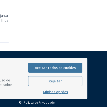
junta
I, da
Mapa do Site
Perguntas frequentes
Aceitar todos os cookies
Manual de Navegação
 uso de
Rejeitar
Glossário
es sobre
Ouvidoria
Minhas opções
Serviços Internos
Política de Privacidade