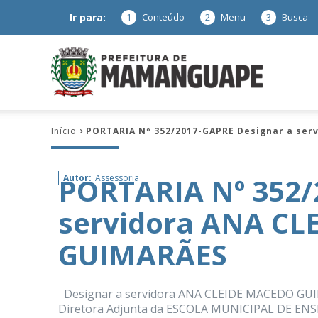
Ir para:
1
Conteúdo
2
Menu
3
Busca
Prefeitura
Início
PORTARIA Nº 352/2017-GAPRE Designar a se
de
PORTARIA Nº 352/
Autor:
Assessoria
servidora ANA C
Mamanguap
GUIMARÃES
Designar a servidora ANA CLEIDE MACEDO GUIMAR
–
Diretora Adjunta da ESCOLA MUNICIPAL DE E