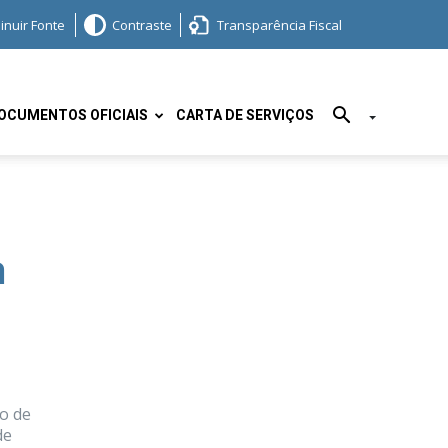
inuir Fonte
Contraste
Transparência Fiscal
OCUMENTOS OFICIAIS
CARTA DE SERVIÇOS
a
o de
de