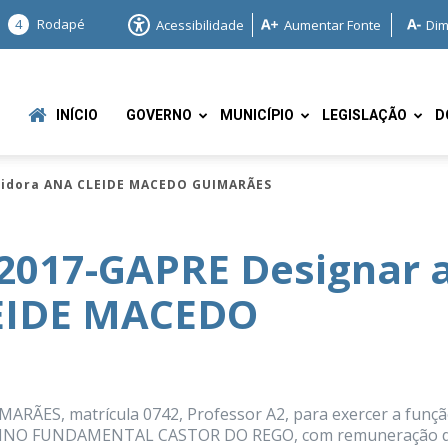
4
Rodapé
Acessibilidade
Aumentar Fonte
Dim
INÍCIO
GOVERNO
MUNICÍPIO
LEGISLAÇÃO
D
rvidora ANA CLEIDE MACEDO GUIMARÃES
2017-GAPRE Designar 
LEIDE MACEDO
e
ÃES, matrícula 0742, Professor A2, para exercer a funçã
NSINO FUNDAMENTAL CASTOR DO REGO, com remuneração 