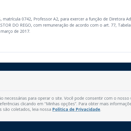
trícula 0742, Professor A2, para exercer a função de Diretora Ad
 DO REGO, com remuneração de acordo com o art. 77, Tabela I
e março de 2017.
Rua do Imperador, 78, Centro
CEP: 58.280-000 - Mamanguape/PB
o necessárias para operar o site. Você pode consentir com o nosso
Fone: (83) 3292-2246
preferências clicando em “Minhas opções”. Para obter mais informaçõ
Email: comunicacao@mamanguape.pb.gov.br
s são coletados, leia nossa
Política de Privacidade
.
Expediente: Segunda à Sexta, das 08h às 13h