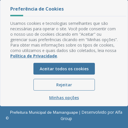
Rua do Imperador, 78, Centro
Preferência de Cookies
CEP: 58.280-000 - Mamanguape/PB
Fone: (83) 3292-2246
Usamos cookies e tecnologias semelhantes que são
Email: comunicacao@mamanguape.pb.gov.br
necessárias para operar o site. Você pode consentir com
Expediente: Segunda à Sexta, das 08h às 13h
o nosso uso de cookies clicando em "Aceitar" ou
gerenciar suas preferências clicando em “Minhas opções”.
Mapa do Site
Para obter mais informações sobre os tipos de cookies,
como utilizamos e quais dados são coletados, leia nossa
Perguntas frequentes
Política de Privacidade
.
Manual de Navegação
Aceitar todos os cookies
Glossário
Ouvidoria
Rejeitar
Serviços Internos
Política de Privacidade
Minhas opções
Desenvolvido por Alfa
Prefeitura Municipal de Mamanguape |
©
Group