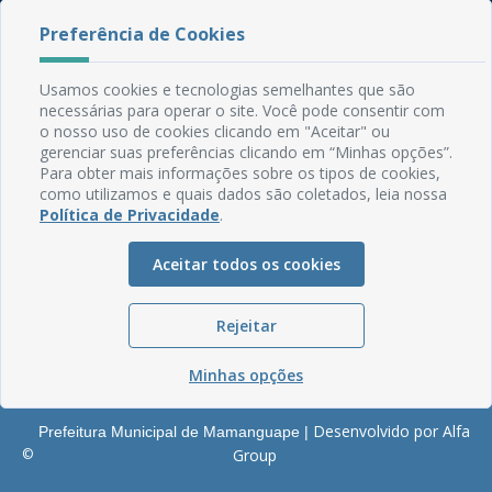
Rua do Imperador, 78, Centro
Preferência de Cookies
CEP: 58.280-000 - Mamanguape/PB
Fone: (83) 3292-2246
Usamos cookies e tecnologias semelhantes que são
Email: comunicacao@mamanguape.pb.gov.br
necessárias para operar o site. Você pode consentir com
Expediente: Segunda à Sexta, das 08h às 13h
o nosso uso de cookies clicando em "Aceitar" ou
gerenciar suas preferências clicando em “Minhas opções”.
Mapa do Site
Para obter mais informações sobre os tipos de cookies,
como utilizamos e quais dados são coletados, leia nossa
Perguntas frequentes
Política de Privacidade
.
Manual de Navegação
Aceitar todos os cookies
Glossário
Ouvidoria
Rejeitar
Serviços Internos
Política de Privacidade
Minhas opções
Desenvolvido por Alfa
Prefeitura Municipal de Mamanguape |
©
Group