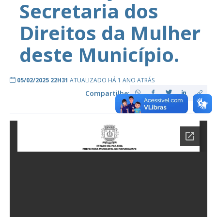
Secretaria dos
Direitos da Mulher
deste Município.
05/02/2025 22H31
ATUALIZADO HÁ 1 ANO ATRÁS
Compartilhe: