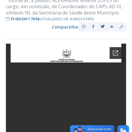
Exonerar, a pedido, ALEXANDRE MARIM LOPES do
cargo, em comissão, de Coordenador do CAPS-AD III,
símbolo NI, da Secretaria de Saúde deste Município.
31/03/2017 7H58
ATUALIZADO HÁ 4 ANOS ATRÁS
Compartilhe: