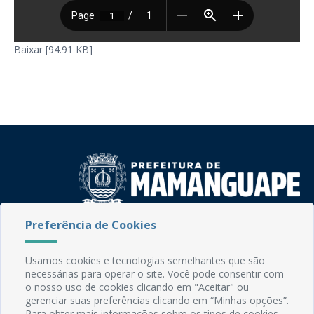
Baixar [94.91 KB]
Preferência de Cookies
Rua do Imperador, 78, Centro
CEP: 58.280-000 - Mamanguape/PB
Fone: (83) 3292-2246
Usamos cookies e tecnologias semelhantes que são
Email: comunicacao@mamanguape.pb.gov.br
necessárias para operar o site. Você pode consentir com
o nosso uso de cookies clicando em "Aceitar" ou
Expediente: Segunda à Sexta, das 08h às 13h
gerenciar suas preferências clicando em “Minhas opções”.
Para obter mais informações sobre os tipos de cookies,