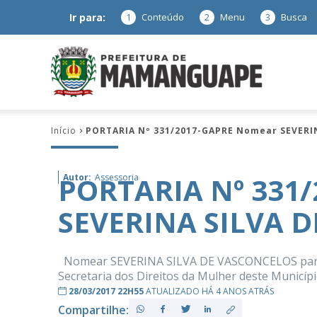
Ir para:
1
Conteúdo
2
Menu
3
Busca
Prefeitura
Início
PORTARIA Nº 331/2017-GAPRE Nomear SEVERI
de
PORTARIA Nº 331
Autor:
Assessoria
SEVERINA SILVA 
Mamanguap
Nomear SEVERINA SILVA DE VASCONCELOS para ex
Secretaria dos Direitos da Mulher deste Municípi
28/03/2017 22H55
ATUALIZADO HÁ 4 ANOS ATRÁS
–
Compartilhe: