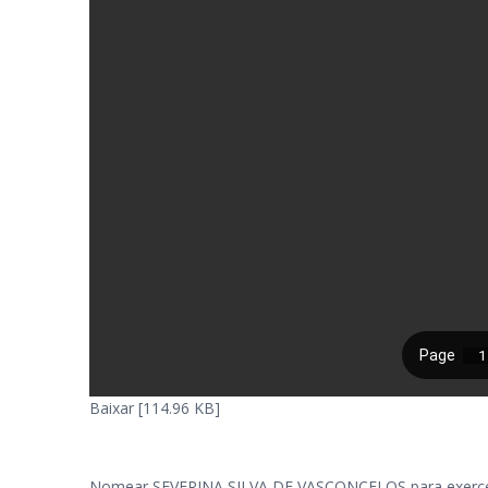
Baixar [114.96 KB]
Nomear SEVERINA SILVA DE VASCONCELOS para exercer o