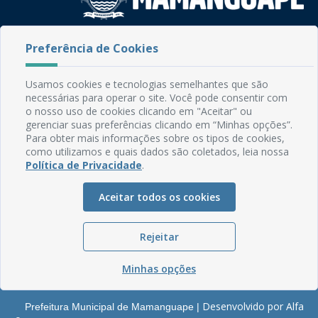
Rua do Imperador, 78, Centro
Preferência de Cookies
CEP: 58.280-000 - Mamanguape/PB
Fone: (83) 3292-2246
Usamos cookies e tecnologias semelhantes que são
Email: comunicacao@mamanguape.pb.gov.br
necessárias para operar o site. Você pode consentir com
Expediente: Segunda à Sexta, das 08h às 13h
o nosso uso de cookies clicando em "Aceitar" ou
gerenciar suas preferências clicando em “Minhas opções”.
Mapa do Site
Para obter mais informações sobre os tipos de cookies,
como utilizamos e quais dados são coletados, leia nossa
Perguntas frequentes
Política de Privacidade
.
Manual de Navegação
Aceitar todos os cookies
Glossário
Ouvidoria
Rejeitar
Serviços Internos
Política de Privacidade
Minhas opções
Desenvolvido por Alfa
Prefeitura Municipal de Mamanguape |