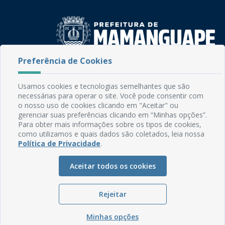
Preferência de Cookies
Rua do Imperador, 78, Centro
CEP: 58.280-000 - Mamanguape/PB
Usamos cookies e tecnologias semelhantes que são
Fone: (83) 3292-2246
necessárias para operar o site. Você pode consentir com
Email: comunicacao@mamanguape.pb.gov.br
o nosso uso de cookies clicando em "Aceitar" ou
Expediente: Segunda à Sexta, das 08h às 13h
gerenciar suas preferências clicando em “Minhas opções”.
Para obter mais informações sobre os tipos de cookies,
como utilizamos e quais dados são coletados, leia nossa
Mapa do Site
Política de Privacidade
.
Perguntas frequentes
Manual de Navegação
Aceitar todos os cookies
Glossário
Rejeitar
Ouvidoria
Serviços Internos
Minhas opções