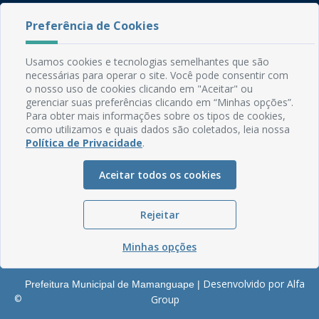
Rua do Imperador, 78, Centro
Preferência de Cookies
CEP: 58.280-000 - Mamanguape/PB
Fone: (83) 3292-2246
Usamos cookies e tecnologias semelhantes que são
Email: comunicacao@mamanguape.pb.gov.br
necessárias para operar o site. Você pode consentir com
Expediente: Segunda à Sexta, das 08h às 13h
o nosso uso de cookies clicando em "Aceitar" ou
gerenciar suas preferências clicando em “Minhas opções”.
Mapa do Site
Para obter mais informações sobre os tipos de cookies,
como utilizamos e quais dados são coletados, leia nossa
Perguntas frequentes
Política de Privacidade
.
Manual de Navegação
Aceitar todos os cookies
Glossário
Ouvidoria
Rejeitar
Serviços Internos
Política de Privacidade
Minhas opções
Desenvolvido por Alfa
Prefeitura Municipal de Mamanguape |
©
Group