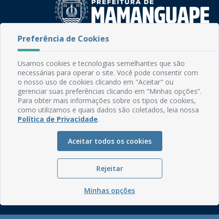
Preferência de Cookies
Rua do Imperador, 78, Centro
CEP: 58.280-000 - Mamanguape/PB
Usamos cookies e tecnologias semelhantes que são
Fone: (83) 3292-2246
necessárias para operar o site. Você pode consentir com
Email: comunicacao@mamanguape.pb.gov.br
o nosso uso de cookies clicando em "Aceitar" ou
Expediente: Segunda à Sexta, das 08h às 13h
gerenciar suas preferências clicando em “Minhas opções”.
Para obter mais informações sobre os tipos de cookies,
como utilizamos e quais dados são coletados, leia nossa
Mapa do Site
Política de Privacidade
.
Perguntas frequentes
Manual de Navegação
Aceitar todos os cookies
Glossário
Rejeitar
Ouvidoria
Serviços Internos
Minhas opções
Política de Privacidade