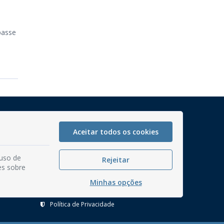
passe
Mapa do Site
Perguntas frequentes
Aceitar todos os cookies
Manual de Navegação
 uso de
Glossário
Rejeitar
es sobre
Ouvidoria
Minhas opções
Serviços Internos
Política de Privacidade