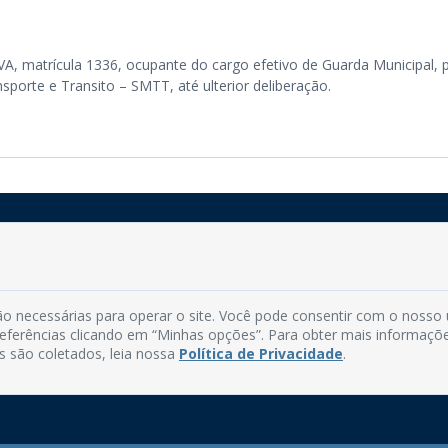
 matrícula 1336, ocupante do cargo efetivo de Guarda Municipal, 
sporte e Transito – SMTT, até ulterior deliberação.
Rua do Imperador, 78, Centro
CEP: 58.280-000 - Mamanguape/PB
o necessárias para operar o site. Você pode consentir com o nosso
Fone: (83) 3292-2246
preferências clicando em “Minhas opções”. Para obter mais informaçõ
Email: comunicacao@mamanguape.pb.gov.br
s são coletados, leia nossa
Política de Privacidade
.
Expediente: Segunda à Sexta, das 08h às 13h