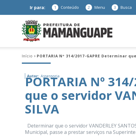
Ir para:
1
Conteúdo
2
Menu
3
Busca
Prefeitura
Início
PORTARIA Nº 314/2017-GAPRE Determinar que
de
PORTARIA Nº 314/
Autor:
Assessoria
que o servidor V
Mamanguap
SILVA
Determinar que o servidor VANDERLEY SANTOS D
–
Municipal, passe a prestar serviços na Superint