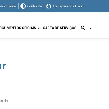
inuir Fonte
Contraste
Transparência Fiscal
OCUMENTOS OFICIAIS
CARTA DE SERVIÇOS
ar
uarda